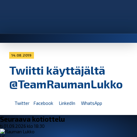
14.08.2019
Twiitti käyttäjältä
@TeamRaumanLukko
Twitter
Facebook
LinkedIn
WhatsApp
Seuraava kotiottelu
ti 01.09.2026 klo 18:30