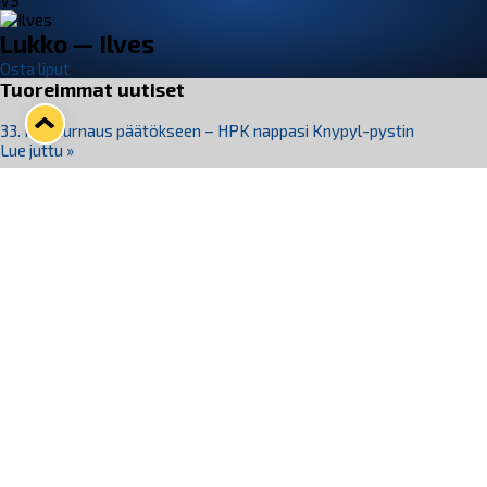
VS
Lukko — Ilves
Osta liput
Tuoreimmat uutiset
33. Pitsiturnaus päätökseen – HPK nappasi Knypyl-pystin
Lue juttu »
Otteluliput juhlakaudelle 26–27 nyt myynnissä!
Lue juttu »
Kiekko-Espoo voittaa historian ensimmäisen naisten
Pitsiturnauksen
Lue juttu »
Pitsiturnauksen päiväliput on loppuunmyyty – Pitsitunnelmaan
pääset myös Marina Vistan terassilla
Lue juttu »
Lukko ja pirkanmaalainen vaatevalmistaja Nousu yhteistyöhön
Lue juttu »
Seuraa Lukkoa somessa