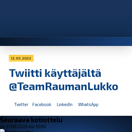
12.03.2022
Twiitti käyttäjältä
@TeamRaumanLukko
Twitter
Facebook
LinkedIn
WhatsApp
Seuraava kotiottelu
pe 07.08.2026 klo 10:00