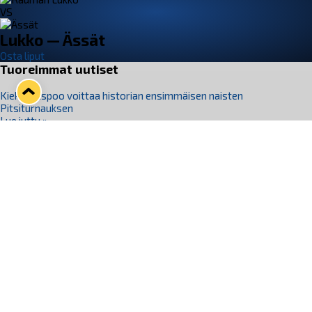
VS
Lukko — Ässät
Osta liput
Tuoreimmat uutiset
Kiekko-Espoo voittaa historian ensimmäisen naisten
Pitsiturnauksen
Lue juttu »
Pitsiturnauksen päiväliput on loppuunmyyty – Pitsitunnelmaan
pääset myös Marina Vistan terassilla
Lue juttu »
Lukko ja pirkanmaalainen vaatevalmistaja Nousu yhteistyöhön
Lue juttu »
Aapo Vanninen Nuorten Leijonien mukana
Lue juttu »
Rauman Lukko Oy on ostanut Marina Vista Oy:n liiketoiminnan
Raumalta
Lue juttu »