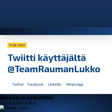
11.05.2021
Twiitti käyttäjältä
@TeamRaumanLukko
Twitter
Facebook
LinkedIn
WhatsApp
Seuraava kotiottelu
ti 01.09.2026 klo 18:30