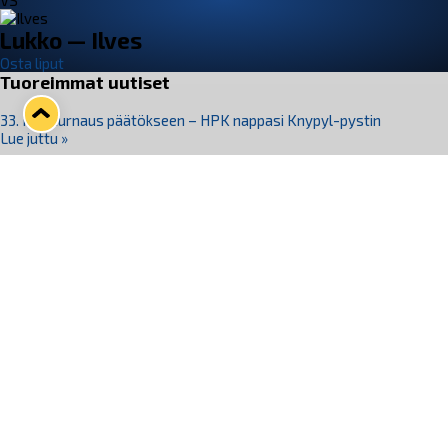
VS
Lukko — Ilves
Osta liput
Tuoreimmat uutiset
33. Pitsiturnaus päätökseen – HPK nappasi Knypyl-pystin
Lue juttu »
Otteluliput juhlakaudelle 26–27 nyt myynnissä!
Lue juttu »
Kiekko-Espoo voittaa historian ensimmäisen naisten
Pitsiturnauksen
Lue juttu »
Pitsiturnauksen päiväliput on loppuunmyyty – Pitsitunnelmaan
pääset myös Marina Vistan terassilla
Lue juttu »
Lukko ja pirkanmaalainen vaatevalmistaja Nousu yhteistyöhön
Lue juttu »
Seuraa Lukkoa somessa