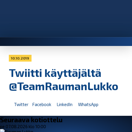
10.10.2019
Twiitti käyttäjältä
@TeamRaumanLukko
Twitter
Facebook
LinkedIn
WhatsApp
Seuraava kotiottelu
pe 07.08.2026 klo 10:00