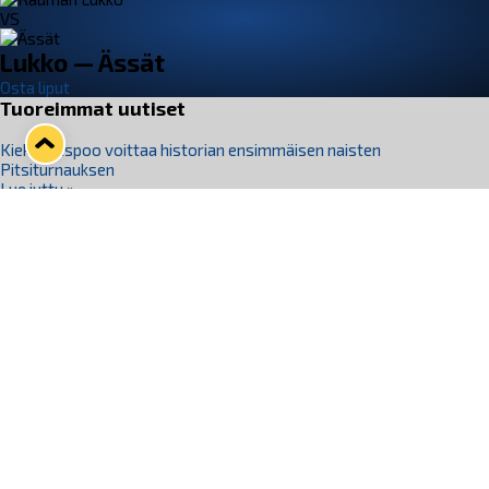
VS
Lukko — Ässät
Osta liput
Tuoreimmat uutiset
Kiekko-Espoo voittaa historian ensimmäisen naisten
Pitsiturnauksen
Lue juttu »
Pitsiturnauksen päiväliput on loppuunmyyty – Pitsitunnelmaan
pääset myös Marina Vistan terassilla
Lue juttu »
Lukko ja pirkanmaalainen vaatevalmistaja Nousu yhteistyöhön
Lue juttu »
Aapo Vanninen Nuorten Leijonien mukana
Lue juttu »
Rauman Lukko Oy on ostanut Marina Vista Oy:n liiketoiminnan
Raumalta
Lue juttu »