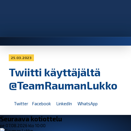
25.03.2023
Twiitti käyttäjältä
@TeamRaumanLukko
Twitter
Facebook
LinkedIn
WhatsApp
Seuraava kotiottelu
pe 07.08.2026 klo 10:00