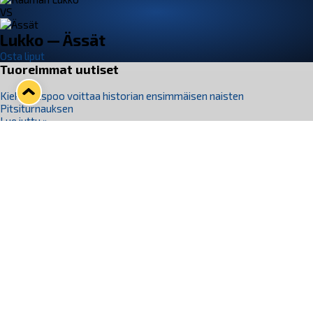
VS
Lukko — Ässät
Osta liput
Tuoreimmat uutiset
Kiekko-Espoo voittaa historian ensimmäisen naisten
Pitsiturnauksen
Lue juttu »
Pitsiturnauksen päiväliput on loppuunmyyty – Pitsitunnelmaan
pääset myös Marina Vistan terassilla
Lue juttu »
Lukko ja pirkanmaalainen vaatevalmistaja Nousu yhteistyöhön
Lue juttu »
Aapo Vanninen Nuorten Leijonien mukana
Lue juttu »
Rauman Lukko Oy on ostanut Marina Vista Oy:n liiketoiminnan
Raumalta
Lue juttu »