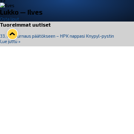
VS
Lukko — Ilves
Osta liput
Tuoreimmat uutiset
33. Pitsiturnaus päätökseen – HPK nappasi Knypyl-pystin
Lue juttu »
Otteluliput juhlakaudelle 26–27 nyt myynnissä!
Lue juttu »
Kiekko-Espoo voittaa historian ensimmäisen naisten
Pitsiturnauksen
Lue juttu »
Pitsiturnauksen päiväliput on loppuunmyyty – Pitsitunnelmaan
pääset myös Marina Vistan terassilla
Lue juttu »
Lukko ja pirkanmaalainen vaatevalmistaja Nousu yhteistyöhön
Lue juttu »
Seuraa Lukkoa somessa