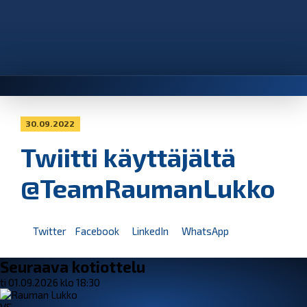
30.09.2022
Twiitti käyttäjältä
@TeamRaumanLukko
Twitter
Facebook
LinkedIn
WhatsApp
Seuraava kotiottelu
ti 01.09.2026 klo 18:30