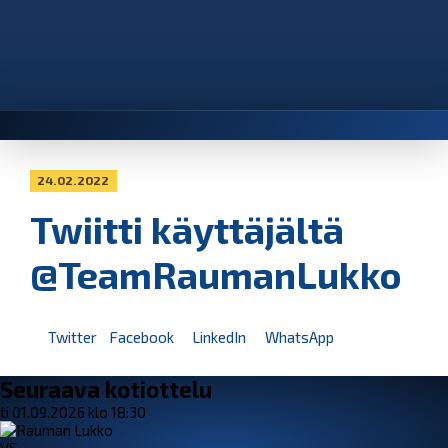
24.02.2022
Twiitti käyttäjältä
@TeamRaumanLukko
Twitter
Facebook
LinkedIn
WhatsApp
Seuraava kotiottelu
ti 01.09.2026 klo 18:30