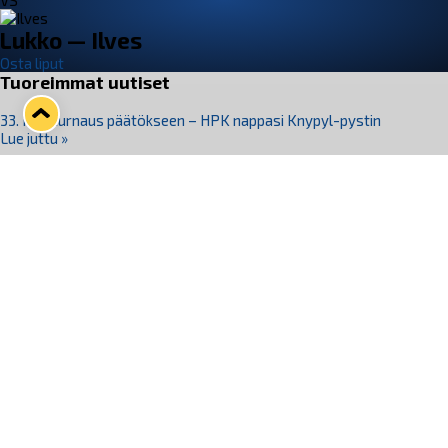
VS
Lukko — Ilves
Osta liput
Tuoreimmat uutiset
33. Pitsiturnaus päätökseen – HPK nappasi Knypyl-pystin
Lue juttu »
Otteluliput juhlakaudelle 26–27 nyt myynnissä!
Lue juttu »
Kiekko-Espoo voittaa historian ensimmäisen naisten
Pitsiturnauksen
Lue juttu »
Pitsiturnauksen päiväliput on loppuunmyyty – Pitsitunnelmaan
pääset myös Marina Vistan terassilla
Lue juttu »
Lukko ja pirkanmaalainen vaatevalmistaja Nousu yhteistyöhön
Lue juttu »
Seuraa Lukkoa somessa