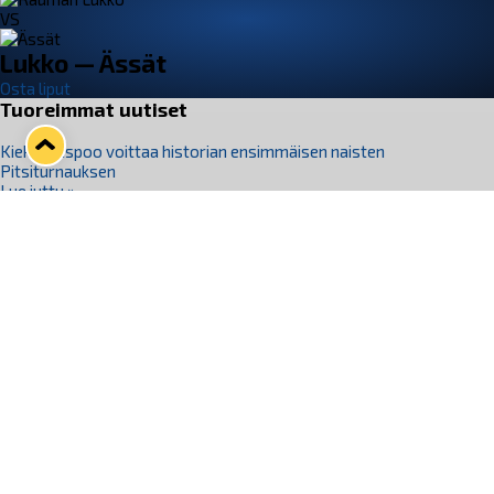
VS
Lukko — Ässät
Osta liput
Tuoreimmat uutiset
Kiekko-Espoo voittaa historian ensimmäisen naisten
Pitsiturnauksen
Lue juttu »
Pitsiturnauksen päiväliput on loppuunmyyty – Pitsitunnelmaan
pääset myös Marina Vistan terassilla
Lue juttu »
Lukko ja pirkanmaalainen vaatevalmistaja Nousu yhteistyöhön
Lue juttu »
Aapo Vanninen Nuorten Leijonien mukana
Lue juttu »
Rauman Lukko Oy on ostanut Marina Vista Oy:n liiketoiminnan
Raumalta
Lue juttu »