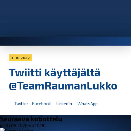
31.10.2022
Twiitti käyttäjältä
@TeamRaumanLukko
Twitter
Facebook
LinkedIn
WhatsApp
Seuraava kotiottelu
pe 07.08.2026 klo 10:00