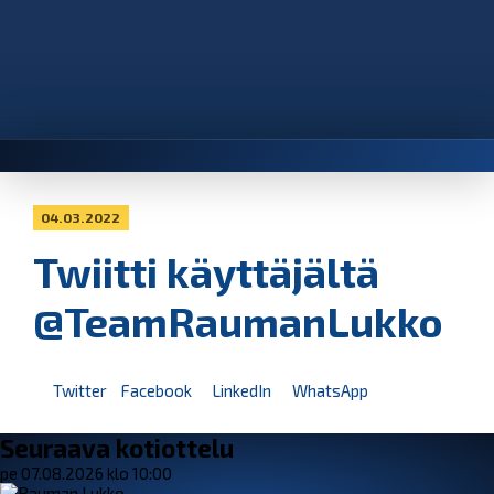
04.03.2022
Twiitti käyttäjältä
@TeamRaumanLukko
Twitter
Facebook
LinkedIn
WhatsApp
Seuraava kotiottelu
pe 07.08.2026 klo 10:00