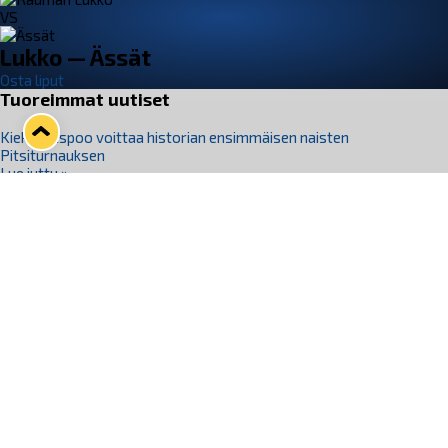
VS
Lukko — Ässät
Osta liput
Tuoreimmat uutiset
Kiekko-Espoo voittaa historian ensimmäisen naisten
Pitsiturnauksen
Lue juttu »
Pitsiturnauksen päiväliput on loppuunmyyty – Pitsitunnelmaan
pääset myös Marina Vistan terassilla
Lue juttu »
Lukko ja pirkanmaalainen vaatevalmistaja Nousu yhteistyöhön
Lue juttu »
Aapo Vanninen Nuorten Leijonien mukana
Lue juttu »
Rauman Lukko Oy on ostanut Marina Vista Oy:n liiketoiminnan
Raumalta
Lue juttu »