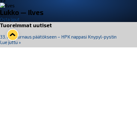
VS
Lukko — Ilves
Osta liput
Tuoreimmat uutiset
33. Pitsiturnaus päätökseen – HPK nappasi Knypyl-pystin
Lue juttu »
Otteluliput juhlakaudelle 26–27 nyt myynnissä!
Lue juttu »
Kiekko-Espoo voittaa historian ensimmäisen naisten
Pitsiturnauksen
Lue juttu »
Pitsiturnauksen päiväliput on loppuunmyyty – Pitsitunnelmaan
pääset myös Marina Vistan terassilla
Lue juttu »
Lukko ja pirkanmaalainen vaatevalmistaja Nousu yhteistyöhön
Lue juttu »
Seuraa Lukkoa somessa