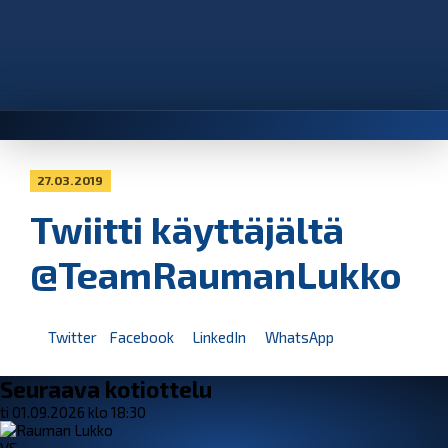
27.03.2019
Twiitti käyttäjältä
@TeamRaumanLukko
Twitter
Facebook
LinkedIn
WhatsApp
Seuraava kotiottelu
ti 01.09.2026 klo 18:30