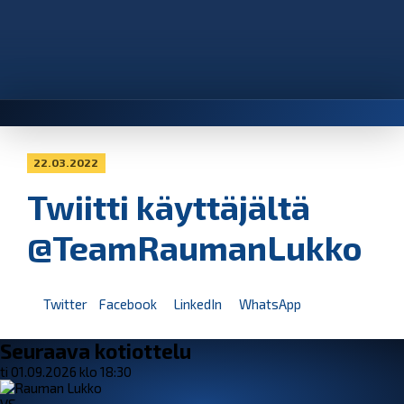
22.03.2022
Twiitti käyttäjältä
@TeamRaumanLukko
Twitter
Facebook
LinkedIn
WhatsApp
Seuraava kotiottelu
ti 01.09.2026 klo 18:30