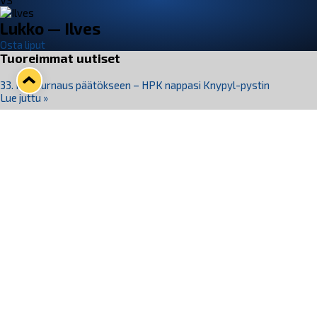
VS
Lukko — Ilves
Osta liput
Tuoreimmat uutiset
33. Pitsiturnaus päätökseen – HPK nappasi Knypyl-pystin
Lue juttu »
Otteluliput juhlakaudelle 26–27 nyt myynnissä!
Lue juttu »
Kiekko-Espoo voittaa historian ensimmäisen naisten
Pitsiturnauksen
Lue juttu »
Pitsiturnauksen päiväliput on loppuunmyyty – Pitsitunnelmaan
pääset myös Marina Vistan terassilla
Lue juttu »
Lukko ja pirkanmaalainen vaatevalmistaja Nousu yhteistyöhön
Lue juttu »
Seuraa Lukkoa somessa