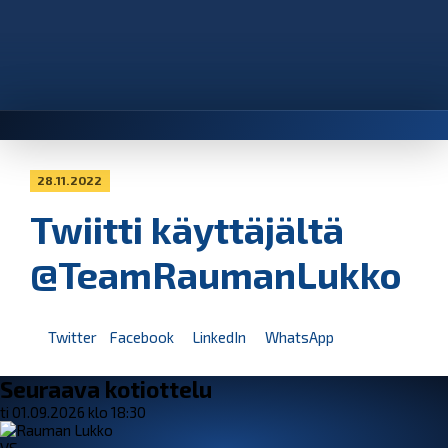
28.11.2022
Twiitti käyttäjältä
@TeamRaumanLukko
Twitter
Facebook
LinkedIn
WhatsApp
Seuraava kotiottelu
ti 01.09.2026 klo 18:30