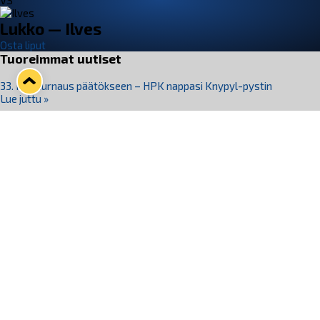
VS
Lukko — Ilves
Osta liput
Tuoreimmat uutiset
33. Pitsiturnaus päätökseen – HPK nappasi Knypyl-pystin
Lue juttu »
Otteluliput juhlakaudelle 26–27 nyt myynnissä!
Lue juttu »
Kiekko-Espoo voittaa historian ensimmäisen naisten
Pitsiturnauksen
Lue juttu »
Pitsiturnauksen päiväliput on loppuunmyyty – Pitsitunnelmaan
pääset myös Marina Vistan terassilla
Lue juttu »
Lukko ja pirkanmaalainen vaatevalmistaja Nousu yhteistyöhön
Lue juttu »
Seuraa Lukkoa somessa