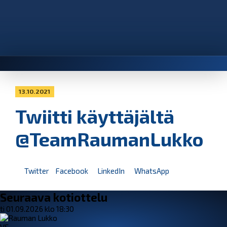
13.10.2021
Twiitti käyttäjältä
@TeamRaumanLukko
Twitter
Facebook
LinkedIn
WhatsApp
Seuraava kotiottelu
ti 01.09.2026 klo 18:30