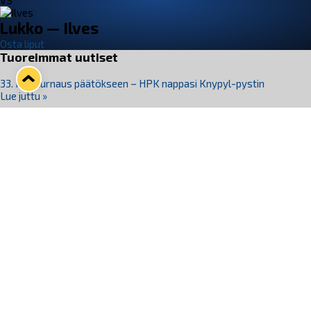
VS
Lukko — Ilves
Osta liput
Tuoreimmat uutiset
33. Pitsiturnaus päätökseen – HPK nappasi Knypyl-pystin
Lue juttu »
Otteluliput juhlakaudelle 26–27 nyt myynnissä!
Lue juttu »
Kiekko-Espoo voittaa historian ensimmäisen naisten
Pitsiturnauksen
Lue juttu »
Pitsiturnauksen päiväliput on loppuunmyyty – Pitsitunnelmaan
pääset myös Marina Vistan terassilla
Lue juttu »
Lukko ja pirkanmaalainen vaatevalmistaja Nousu yhteistyöhön
Lue juttu »
Seuraa Lukkoa somessa