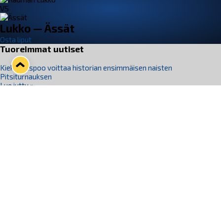
VS
Lukko — Ässät
Osta liput
Tuoreimmat uutiset
Kiekko-Espoo voittaa historian ensimmäisen naisten
Pitsiturnauksen
Lue juttu »
Pitsiturnauksen päiväliput on loppuunmyyty – Pitsitunnelmaan
pääset myös Marina Vistan terassilla
Lue juttu »
Lukko ja pirkanmaalainen vaatevalmistaja Nousu yhteistyöhön
Lue juttu »
Aapo Vanninen Nuorten Leijonien mukana
Lue juttu »
Rauman Lukko Oy on ostanut Marina Vista Oy:n liiketoiminnan
Raumalta
Lue juttu »