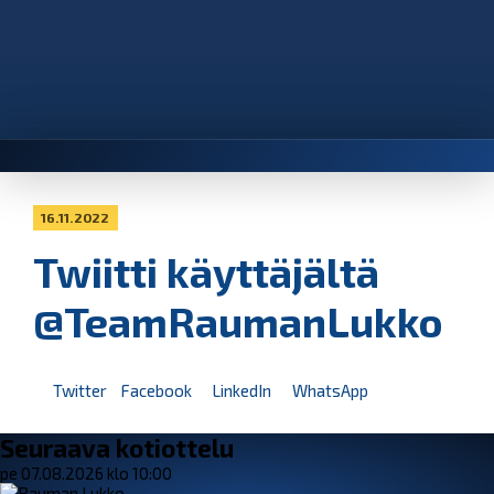
16.11.2022
Twiitti käyttäjältä
@TeamRaumanLukko
Twitter
Facebook
LinkedIn
WhatsApp
Seuraava kotiottelu
pe 07.08.2026 klo 10:00