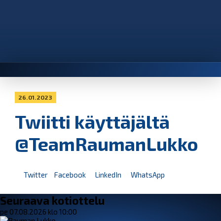
26.01.2023
Twiitti käyttäjältä
@TeamRaumanLukko
Twitter
Facebook
LinkedIn
WhatsApp
Seuraava kotiottelu
pe 07.08.2026 klo 10:00