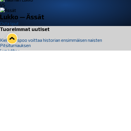
VS
Lukko — Ässät
Osta liput
Tuoreimmat uutiset
Kiekko-Espoo voittaa historian ensimmäisen naisten
Pitsiturnauksen
Lue juttu »
Pitsiturnauksen päiväliput on loppuunmyyty – Pitsitunnelmaan
pääset myös Marina Vistan terassilla
Lue juttu »
Lukko ja pirkanmaalainen vaatevalmistaja Nousu yhteistyöhön
Lue juttu »
Aapo Vanninen Nuorten Leijonien mukana
Lue juttu »
Rauman Lukko Oy on ostanut Marina Vista Oy:n liiketoiminnan
Raumalta
Lue juttu »