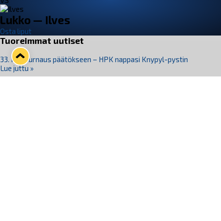
VS
Lukko — Ilves
Osta liput
Tuoreimmat uutiset
33. Pitsiturnaus päätökseen – HPK nappasi Knypyl-pystin
Lue juttu »
Otteluliput juhlakaudelle 26–27 nyt myynnissä!
Lue juttu »
Kiekko-Espoo voittaa historian ensimmäisen naisten
Pitsiturnauksen
Lue juttu »
Pitsiturnauksen päiväliput on loppuunmyyty – Pitsitunnelmaan
pääset myös Marina Vistan terassilla
Lue juttu »
Lukko ja pirkanmaalainen vaatevalmistaja Nousu yhteistyöhön
Lue juttu »
Seuraa Lukkoa somessa