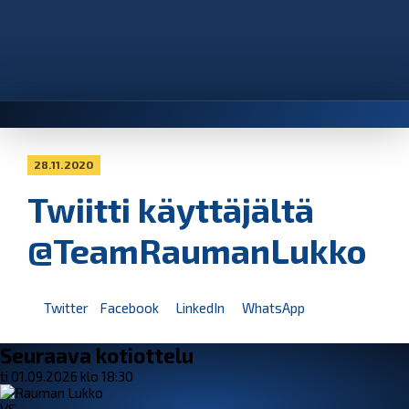
28.11.2020
Twiitti käyttäjältä
@TeamRaumanLukko
Twitter
Facebook
LinkedIn
WhatsApp
Seuraava kotiottelu
ti 01.09.2026 klo 18:30