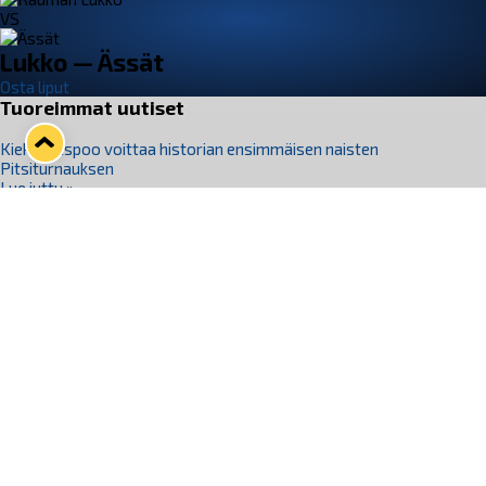
VS
Lukko — Ässät
Osta liput
Tuoreimmat uutiset
Kiekko-Espoo voittaa historian ensimmäisen naisten
Pitsiturnauksen
Lue juttu »
Pitsiturnauksen päiväliput on loppuunmyyty – Pitsitunnelmaan
pääset myös Marina Vistan terassilla
Lue juttu »
Lukko ja pirkanmaalainen vaatevalmistaja Nousu yhteistyöhön
Lue juttu »
Aapo Vanninen Nuorten Leijonien mukana
Lue juttu »
Rauman Lukko Oy on ostanut Marina Vista Oy:n liiketoiminnan
Raumalta
Lue juttu »