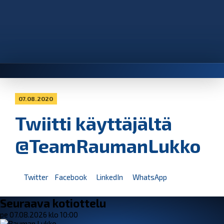
07.08.2020
Twiitti käyttäjältä
@TeamRaumanLukko
Twitter
Facebook
LinkedIn
WhatsApp
Seuraava kotiottelu
pe 07.08.2026 klo 10:00