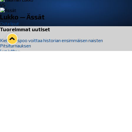
VS
Lukko — Ässät
Osta liput
Tuoreimmat uutiset
Kiekko-Espoo voittaa historian ensimmäisen naisten
Pitsiturnauksen
Lue juttu »
Pitsiturnauksen päiväliput on loppuunmyyty – Pitsitunnelmaan
pääset myös Marina Vistan terassilla
Lue juttu »
Lukko ja pirkanmaalainen vaatevalmistaja Nousu yhteistyöhön
Lue juttu »
Aapo Vanninen Nuorten Leijonien mukana
Lue juttu »
Rauman Lukko Oy on ostanut Marina Vista Oy:n liiketoiminnan
Raumalta
Lue juttu »