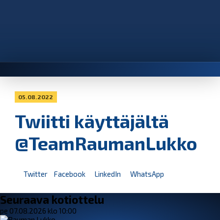
05.08.2022
Twiitti käyttäjältä
@TeamRaumanLukko
Twitter
Facebook
LinkedIn
WhatsApp
Seuraava kotiottelu
pe 07.08.2026 klo 10:00