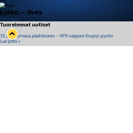
VS
Lukko — Ilves
Osta liput
Tuoreimmat uutiset
33. Pitsiturnaus päätökseen – HPK nappasi Knypyl-pystin
Lue juttu »
Otteluliput juhlakaudelle 26–27 nyt myynnissä!
Lue juttu »
Kiekko-Espoo voittaa historian ensimmäisen naisten
Pitsiturnauksen
Lue juttu »
Pitsiturnauksen päiväliput on loppuunmyyty – Pitsitunnelmaan
pääset myös Marina Vistan terassilla
Lue juttu »
Lukko ja pirkanmaalainen vaatevalmistaja Nousu yhteistyöhön
Lue juttu »
Seuraa Lukkoa somessa