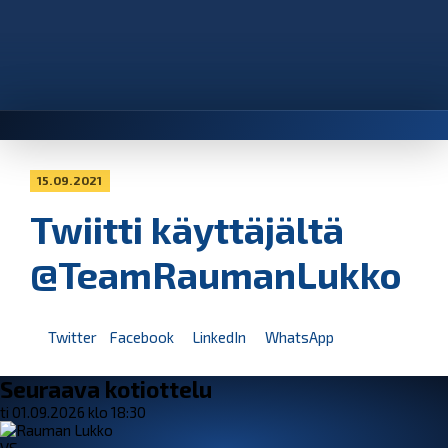
15.09.2021
Twiitti käyttäjältä
@TeamRaumanLukko
Twitter
Facebook
LinkedIn
WhatsApp
Seuraava kotiottelu
ti 01.09.2026 klo 18:30