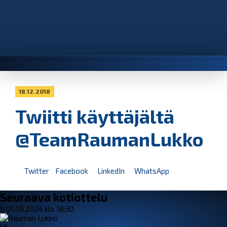
18.12.2018
Twiitti käyttäjältä
@TeamRaumanLukko
Twitter
Facebook
LinkedIn
WhatsApp
Seuraava kotiottelu
ti 01.09.2026 klo 18:30