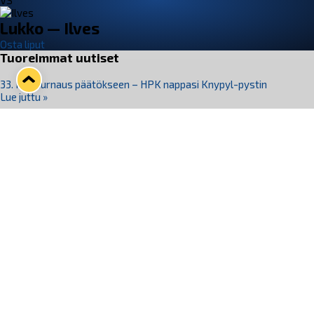
VS
Lukko — Ilves
Osta liput
Tuoreimmat uutiset
33. Pitsiturnaus päätökseen – HPK nappasi Knypyl-pystin
Lue juttu »
Otteluliput juhlakaudelle 26–27 nyt myynnissä!
Lue juttu »
Kiekko-Espoo voittaa historian ensimmäisen naisten
Pitsiturnauksen
Lue juttu »
Pitsiturnauksen päiväliput on loppuunmyyty – Pitsitunnelmaan
pääset myös Marina Vistan terassilla
Lue juttu »
Lukko ja pirkanmaalainen vaatevalmistaja Nousu yhteistyöhön
Lue juttu »
Seuraa Lukkoa somessa