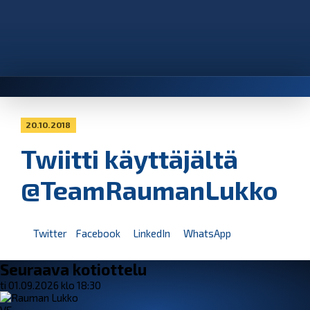
20.10.2018
Twiitti käyttäjältä
@TeamRaumanLukko
Twitter
Facebook
LinkedIn
WhatsApp
Seuraava kotiottelu
ti 01.09.2026 klo 18:30