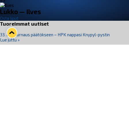
VS
Lukko — Ilves
Osta liput
Tuoreimmat uutiset
33. Pitsiturnaus päätökseen – HPK nappasi Knypyl-pystin
Lue juttu »
Otteluliput juhlakaudelle 26–27 nyt myynnissä!
Lue juttu »
Kiekko-Espoo voittaa historian ensimmäisen naisten
Pitsiturnauksen
Lue juttu »
Pitsiturnauksen päiväliput on loppuunmyyty – Pitsitunnelmaan
pääset myös Marina Vistan terassilla
Lue juttu »
Lukko ja pirkanmaalainen vaatevalmistaja Nousu yhteistyöhön
Lue juttu »
Seuraa Lukkoa somessa