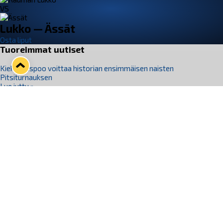
VS
Lukko — Ässät
Osta liput
Tuoreimmat uutiset
Kiekko-Espoo voittaa historian ensimmäisen naisten
Pitsiturnauksen
Lue juttu »
Pitsiturnauksen päiväliput on loppuunmyyty – Pitsitunnelmaan
pääset myös Marina Vistan terassilla
Lue juttu »
Lukko ja pirkanmaalainen vaatevalmistaja Nousu yhteistyöhön
Lue juttu »
Aapo Vanninen Nuorten Leijonien mukana
Lue juttu »
Rauman Lukko Oy on ostanut Marina Vista Oy:n liiketoiminnan
Raumalta
Lue juttu »