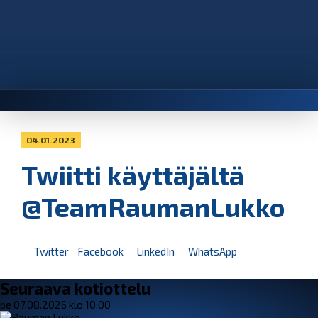
04.01.2023
Twiitti käyttäjältä
@TeamRaumanLukko
Twitter
Facebook
LinkedIn
WhatsApp
Seuraava kotiottelu
pe 07.08.2026 klo 10:00