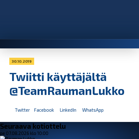
30.10.2019
Twiitti käyttäjältä
@TeamRaumanLukko
Twitter
Facebook
LinkedIn
WhatsApp
Seuraava kotiottelu
pe 07.08.2026 klo 10:00