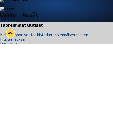
VS
Lukko — Ässät
Osta liput
Tuoreimmat uutiset
Kiekko-Espoo voittaa historian ensimmäisen naisten
Pitsiturnauksen
Lue juttu »
Pitsiturnauksen päiväliput on loppuunmyyty – Pitsitunnelmaan
pääset myös Marina Vistan terassilla
Lue juttu »
Lukko ja pirkanmaalainen vaatevalmistaja Nousu yhteistyöhön
Lue juttu »
Aapo Vanninen Nuorten Leijonien mukana
Lue juttu »
Rauman Lukko Oy on ostanut Marina Vista Oy:n liiketoiminnan
Raumalta
Lue juttu »