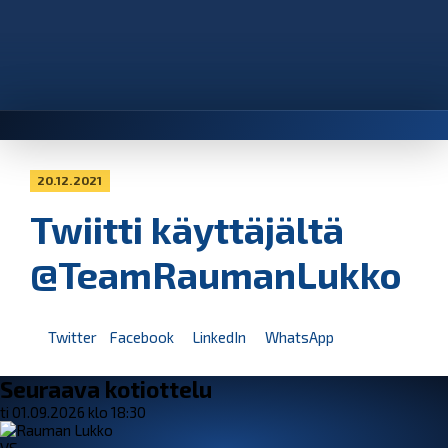
20.12.2021
Twiitti käyttäjältä
@TeamRaumanLukko
Twitter
Facebook
LinkedIn
WhatsApp
Seuraava kotiottelu
ti 01.09.2026 klo 18:30