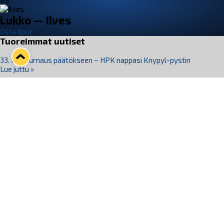
VS
Lukko — Ilves
Osta liput
Tuoreimmat uutiset
33. Pitsiturnaus päätökseen – HPK nappasi Knypyl-pystin
Lue juttu »
Otteluliput juhlakaudelle 26–27 nyt myynnissä!
Lue juttu »
Kiekko-Espoo voittaa historian ensimmäisen naisten
Pitsiturnauksen
Lue juttu »
Pitsiturnauksen päiväliput on loppuunmyyty – Pitsitunnelmaan
pääset myös Marina Vistan terassilla
Lue juttu »
Lukko ja pirkanmaalainen vaatevalmistaja Nousu yhteistyöhön
Lue juttu »
Seuraa Lukkoa somessa