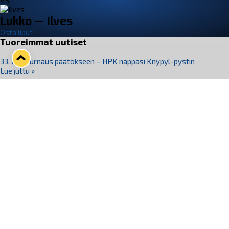
VS
Lukko — Ilves
Osta liput
Tuoreimmat uutiset
33. Pitsiturnaus päätökseen – HPK nappasi Knypyl-pystin
Lue juttu »
Otteluliput juhlakaudelle 26–27 nyt myynnissä!
Lue juttu »
Kiekko-Espoo voittaa historian ensimmäisen naisten
Pitsiturnauksen
Lue juttu »
Pitsiturnauksen päiväliput on loppuunmyyty – Pitsitunnelmaan
pääset myös Marina Vistan terassilla
Lue juttu »
Lukko ja pirkanmaalainen vaatevalmistaja Nousu yhteistyöhön
Lue juttu »
Seuraa Lukkoa somessa