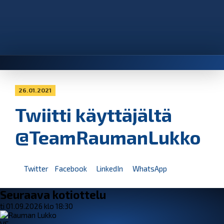
26.01.2021
Twiitti käyttäjältä
@TeamRaumanLukko
Twitter
Facebook
LinkedIn
WhatsApp
Seuraava kotiottelu
ti 01.09.2026 klo 18:30