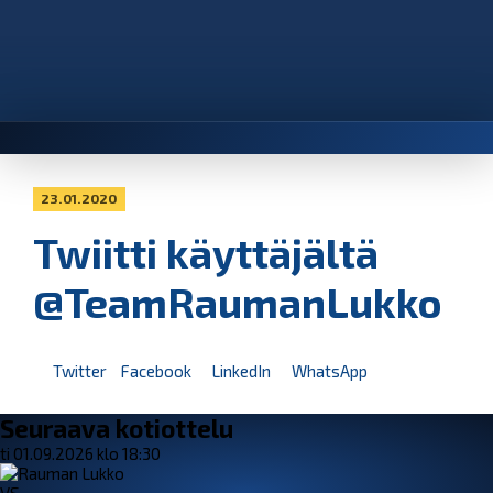
23.01.2020
Twiitti käyttäjältä
@TeamRaumanLukko
Twitter
Facebook
LinkedIn
WhatsApp
Seuraava kotiottelu
ti 01.09.2026 klo 18:30