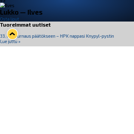
VS
Lukko — Ilves
Osta liput
Tuoreimmat uutiset
33. Pitsiturnaus päätökseen – HPK nappasi Knypyl-pystin
Lue juttu »
Otteluliput juhlakaudelle 26–27 nyt myynnissä!
Lue juttu »
Kiekko-Espoo voittaa historian ensimmäisen naisten
Pitsiturnauksen
Lue juttu »
Pitsiturnauksen päiväliput on loppuunmyyty – Pitsitunnelmaan
pääset myös Marina Vistan terassilla
Lue juttu »
Lukko ja pirkanmaalainen vaatevalmistaja Nousu yhteistyöhön
Lue juttu »
Seuraa Lukkoa somessa