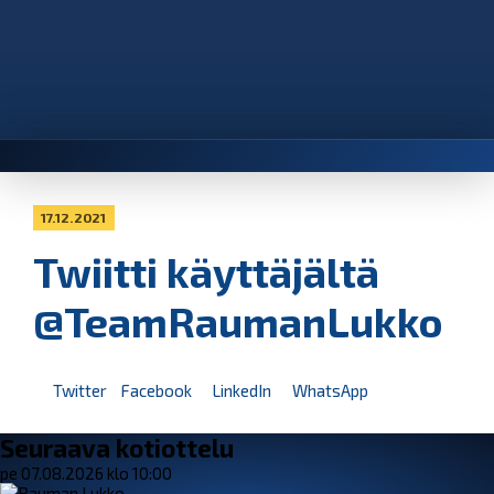
17.12.2021
Twiitti käyttäjältä
@TeamRaumanLukko
Twitter
Facebook
LinkedIn
WhatsApp
Seuraava kotiottelu
pe 07.08.2026 klo 10:00