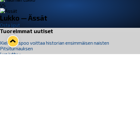
VS
Lukko — Ässät
Osta liput
Tuoreimmat uutiset
Kiekko-Espoo voittaa historian ensimmäisen naisten
Pitsiturnauksen
Lue juttu »
Pitsiturnauksen päiväliput on loppuunmyyty – Pitsitunnelmaan
pääset myös Marina Vistan terassilla
Lue juttu »
Lukko ja pirkanmaalainen vaatevalmistaja Nousu yhteistyöhön
Lue juttu »
Aapo Vanninen Nuorten Leijonien mukana
Lue juttu »
Rauman Lukko Oy on ostanut Marina Vista Oy:n liiketoiminnan
Raumalta
Lue juttu »