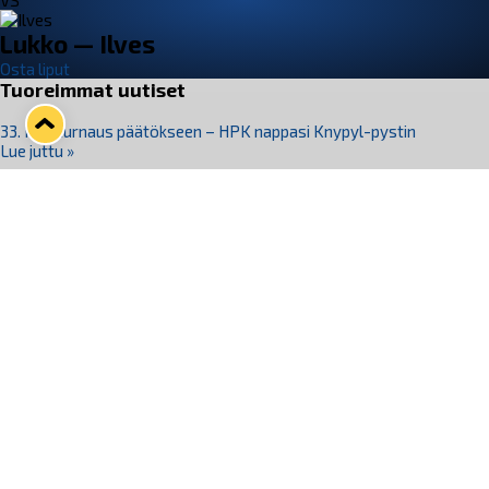
VS
Lukko — Ilves
Osta liput
Tuoreimmat uutiset
33. Pitsiturnaus päätökseen – HPK nappasi Knypyl-pystin
Lue juttu »
Otteluliput juhlakaudelle 26–27 nyt myynnissä!
Lue juttu »
Kiekko-Espoo voittaa historian ensimmäisen naisten
Pitsiturnauksen
Lue juttu »
Pitsiturnauksen päiväliput on loppuunmyyty – Pitsitunnelmaan
pääset myös Marina Vistan terassilla
Lue juttu »
Lukko ja pirkanmaalainen vaatevalmistaja Nousu yhteistyöhön
Lue juttu »
Seuraa Lukkoa somessa