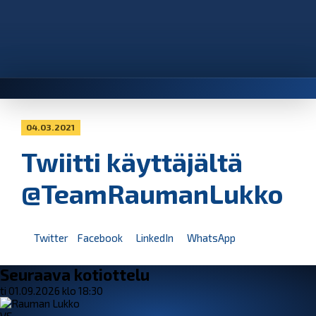
04.03.2021
Twiitti käyttäjältä
@TeamRaumanLukko
Twitter
Facebook
LinkedIn
WhatsApp
Seuraava kotiottelu
ti 01.09.2026 klo 18:30