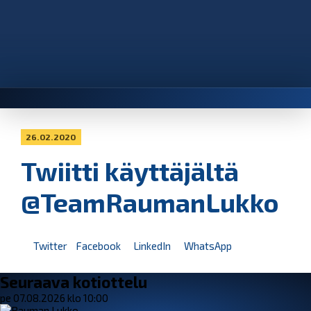
26.02.2020
Twiitti käyttäjältä
@TeamRaumanLukko
Twitter
Facebook
LinkedIn
WhatsApp
Seuraava kotiottelu
pe 07.08.2026 klo 10:00