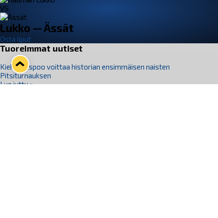
VS
Lukko — Ässät
Osta liput
Tuoreimmat uutiset
Kiekko-Espoo voittaa historian ensimmäisen naisten
Pitsiturnauksen
Lue juttu »
Pitsiturnauksen päiväliput on loppuunmyyty – Pitsitunnelmaan
pääset myös Marina Vistan terassilla
Lue juttu »
Lukko ja pirkanmaalainen vaatevalmistaja Nousu yhteistyöhön
Lue juttu »
Aapo Vanninen Nuorten Leijonien mukana
Lue juttu »
Rauman Lukko Oy on ostanut Marina Vista Oy:n liiketoiminnan
Raumalta
Lue juttu »