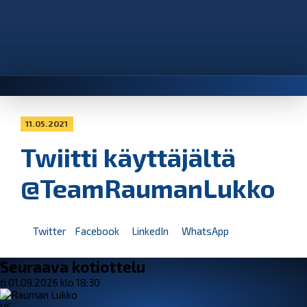
11.05.2021
Twiitti käyttäjältä
@TeamRaumanLukko
Twitter
Facebook
LinkedIn
WhatsApp
Seuraava kotiottelu
ti 01.09.2026 klo 18:30