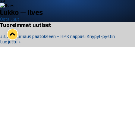
VS
Lukko — Ilves
Osta liput
Tuoreimmat uutiset
33. Pitsiturnaus päätökseen – HPK nappasi Knypyl-pystin
Lue juttu »
Otteluliput juhlakaudelle 26–27 nyt myynnissä!
Lue juttu »
Kiekko-Espoo voittaa historian ensimmäisen naisten
Pitsiturnauksen
Lue juttu »
Pitsiturnauksen päiväliput on loppuunmyyty – Pitsitunnelmaan
pääset myös Marina Vistan terassilla
Lue juttu »
Lukko ja pirkanmaalainen vaatevalmistaja Nousu yhteistyöhön
Lue juttu »
Seuraa Lukkoa somessa