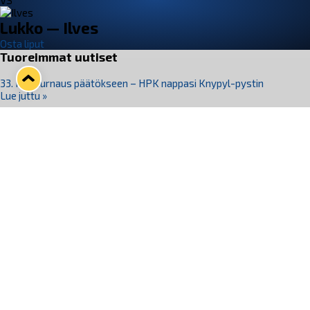
VS
Lukko — Ilves
Osta liput
Tuoreimmat uutiset
33. Pitsiturnaus päätökseen – HPK nappasi Knypyl-pystin
Lue juttu »
Otteluliput juhlakaudelle 26–27 nyt myynnissä!
Lue juttu »
Kiekko-Espoo voittaa historian ensimmäisen naisten
Pitsiturnauksen
Lue juttu »
Pitsiturnauksen päiväliput on loppuunmyyty – Pitsitunnelmaan
pääset myös Marina Vistan terassilla
Lue juttu »
Lukko ja pirkanmaalainen vaatevalmistaja Nousu yhteistyöhön
Lue juttu »
Seuraa Lukkoa somessa