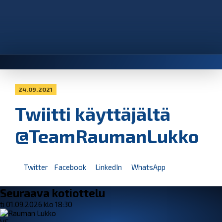
24.09.2021
Twiitti käyttäjältä
@TeamRaumanLukko
Twitter
Facebook
LinkedIn
WhatsApp
Seuraava kotiottelu
ti 01.09.2026 klo 18:30