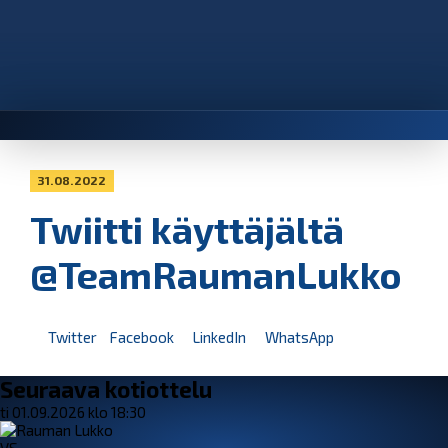
31.08.2022
Twiitti käyttäjältä
@TeamRaumanLukko
Twitter
Facebook
LinkedIn
WhatsApp
Seuraava kotiottelu
ti 01.09.2026 klo 18:30