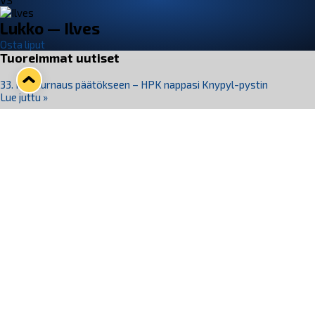
VS
Lukko — Ilves
Osta liput
Tuoreimmat uutiset
33. Pitsiturnaus päätökseen – HPK nappasi Knypyl-pystin
Lue juttu »
Otteluliput juhlakaudelle 26–27 nyt myynnissä!
Lue juttu »
Kiekko-Espoo voittaa historian ensimmäisen naisten
Pitsiturnauksen
Lue juttu »
Pitsiturnauksen päiväliput on loppuunmyyty – Pitsitunnelmaan
pääset myös Marina Vistan terassilla
Lue juttu »
Lukko ja pirkanmaalainen vaatevalmistaja Nousu yhteistyöhön
Lue juttu »
Seuraa Lukkoa somessa