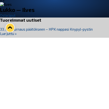
VS
Lukko — Ilves
Osta liput
Tuoreimmat uutiset
33. Pitsiturnaus päätökseen – HPK nappasi Knypyl-pystin
Lue juttu »
Otteluliput juhlakaudelle 26–27 nyt myynnissä!
Lue juttu »
Kiekko-Espoo voittaa historian ensimmäisen naisten
Pitsiturnauksen
Lue juttu »
Pitsiturnauksen päiväliput on loppuunmyyty – Pitsitunnelmaan
pääset myös Marina Vistan terassilla
Lue juttu »
Lukko ja pirkanmaalainen vaatevalmistaja Nousu yhteistyöhön
Lue juttu »
Seuraa Lukkoa somessa