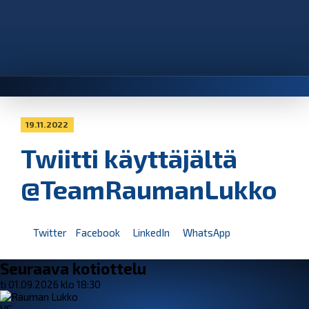
19.11.2022
Twiitti käyttäjältä
@TeamRaumanLukko
Twitter
Facebook
LinkedIn
WhatsApp
Seuraava kotiottelu
ti 01.09.2026 klo 18:30