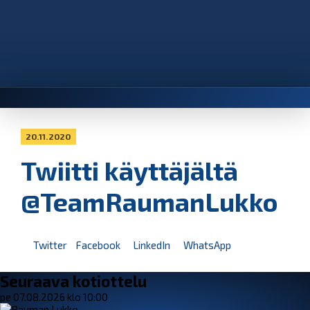
20.11.2020
Twiitti käyttäjältä
@TeamRaumanLukko
Twitter
Facebook
LinkedIn
WhatsApp
Seuraava kotiottelu
pe 07.08.2026 klo 10:00