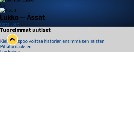
VS
Lukko — Ässät
Osta liput
Tuoreimmat uutiset
Kiekko-Espoo voittaa historian ensimmäisen naisten
Pitsiturnauksen
Lue juttu »
Pitsiturnauksen päiväliput on loppuunmyyty – Pitsitunnelmaan
pääset myös Marina Vistan terassilla
Lue juttu »
Lukko ja pirkanmaalainen vaatevalmistaja Nousu yhteistyöhön
Lue juttu »
Aapo Vanninen Nuorten Leijonien mukana
Lue juttu »
Rauman Lukko Oy on ostanut Marina Vista Oy:n liiketoiminnan
Raumalta
Lue juttu »