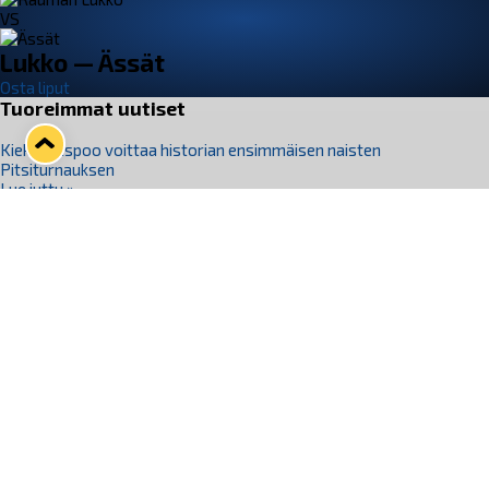
VS
Lukko — Ässät
Osta liput
Tuoreimmat uutiset
Kiekko-Espoo voittaa historian ensimmäisen naisten
Pitsiturnauksen
Lue juttu »
Pitsiturnauksen päiväliput on loppuunmyyty – Pitsitunnelmaan
pääset myös Marina Vistan terassilla
Lue juttu »
Lukko ja pirkanmaalainen vaatevalmistaja Nousu yhteistyöhön
Lue juttu »
Aapo Vanninen Nuorten Leijonien mukana
Lue juttu »
Rauman Lukko Oy on ostanut Marina Vista Oy:n liiketoiminnan
Raumalta
Lue juttu »