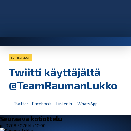
15.10.2022
Twiitti käyttäjältä
@TeamRaumanLukko
Twitter
Facebook
LinkedIn
WhatsApp
Seuraava kotiottelu
pe 07.08.2026 klo 10:00