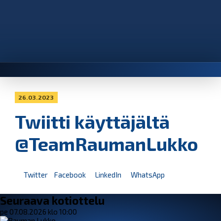
26.03.2023
Twiitti käyttäjältä
@TeamRaumanLukko
Twitter
Facebook
LinkedIn
WhatsApp
Seuraava kotiottelu
pe 07.08.2026 klo 10:00