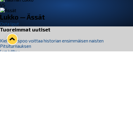
VS
Lukko — Ässät
Osta liput
Tuoreimmat uutiset
Kiekko-Espoo voittaa historian ensimmäisen naisten
Pitsiturnauksen
Lue juttu »
Pitsiturnauksen päiväliput on loppuunmyyty – Pitsitunnelmaan
pääset myös Marina Vistan terassilla
Lue juttu »
Lukko ja pirkanmaalainen vaatevalmistaja Nousu yhteistyöhön
Lue juttu »
Aapo Vanninen Nuorten Leijonien mukana
Lue juttu »
Rauman Lukko Oy on ostanut Marina Vista Oy:n liiketoiminnan
Raumalta
Lue juttu »