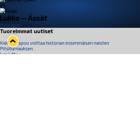
VS
Lukko — Ässät
Osta liput
Tuoreimmat uutiset
Kiekko-Espoo voittaa historian ensimmäisen naisten
Pitsiturnauksen
Lue juttu »
Pitsiturnauksen päiväliput on loppuunmyyty – Pitsitunnelmaan
pääset myös Marina Vistan terassilla
Lue juttu »
Lukko ja pirkanmaalainen vaatevalmistaja Nousu yhteistyöhön
Lue juttu »
Aapo Vanninen Nuorten Leijonien mukana
Lue juttu »
Rauman Lukko Oy on ostanut Marina Vista Oy:n liiketoiminnan
Raumalta
Lue juttu »