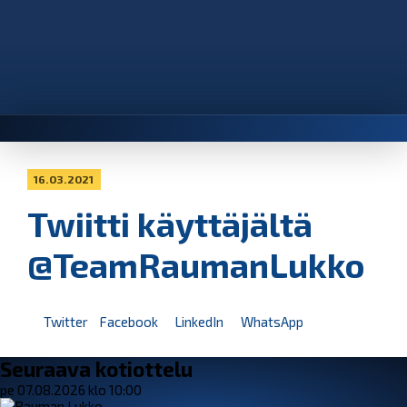
16.03.2021
Twiitti käyttäjältä
@TeamRaumanLukko
Twitter
Facebook
LinkedIn
WhatsApp
Seuraava kotiottelu
pe 07.08.2026 klo 10:00