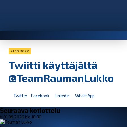
21.10.2022
Twiitti käyttäjältä
@TeamRaumanLukko
Twitter
Facebook
LinkedIn
WhatsApp
Seuraava kotiottelu
ti 01.09.2026 klo 18:30