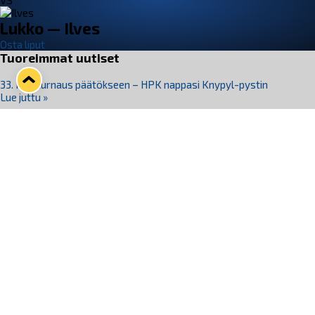
VS
Lukko — Ilves
Osta liput
Tuoreimmat uutiset
33. Pitsiturnaus päätökseen – HPK nappasi Knypyl-pystin
Lue juttu »
Otteluliput juhlakaudelle 26–27 nyt myynnissä!
Lue juttu »
Kiekko-Espoo voittaa historian ensimmäisen naisten
Pitsiturnauksen
Lue juttu »
Pitsiturnauksen päiväliput on loppuunmyyty – Pitsitunnelmaan
pääset myös Marina Vistan terassilla
Lue juttu »
Lukko ja pirkanmaalainen vaatevalmistaja Nousu yhteistyöhön
Lue juttu »
Seuraa Lukkoa somessa