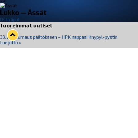
VS
Lukko — Ässät
Osta liput
Tuoreimmat uutiset
33. Pitsiturnaus päätökseen – HPK nappasi Knypyl-pystin
Lue juttu »
Otteluliput juhlakaudelle 26–27 nyt myynnissä!
Lue juttu »
Kiekko-Espoo voittaa historian ensimmäisen naisten
Pitsiturnauksen
Lue juttu »
Pitsiturnauksen päiväliput on loppuunmyyty – Pitsitunnelmaan
pääset myös Marina Vistan terassilla
Lue juttu »
Lukko ja pirkanmaalainen vaatevalmistaja Nousu yhteistyöhön
Lue juttu »
Seuraa Lukkoa somessa