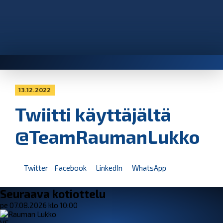
13.12.2022
Twiitti käyttäjältä
@TeamRaumanLukko
Twitter
Facebook
LinkedIn
WhatsApp
Seuraava kotiottelu
pe 07.08.2026 klo 10:00