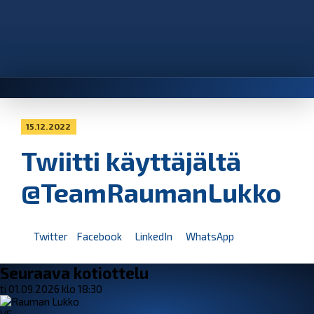
15.12.2022
Twiitti käyttäjältä
@TeamRaumanLukko
Twitter
Facebook
LinkedIn
WhatsApp
Seuraava kotiottelu
ti 01.09.2026 klo 18:30