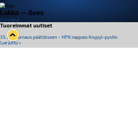
VS
Lukko — Ilves
Osta liput
Tuoreimmat uutiset
33. Pitsiturnaus päätökseen – HPK nappasi Knypyl-pystin
Lue juttu »
Otteluliput juhlakaudelle 26–27 nyt myynnissä!
Lue juttu »
Kiekko-Espoo voittaa historian ensimmäisen naisten
Pitsiturnauksen
Lue juttu »
Pitsiturnauksen päiväliput on loppuunmyyty – Pitsitunnelmaan
pääset myös Marina Vistan terassilla
Lue juttu »
Lukko ja pirkanmaalainen vaatevalmistaja Nousu yhteistyöhön
Lue juttu »
Seuraa Lukkoa somessa