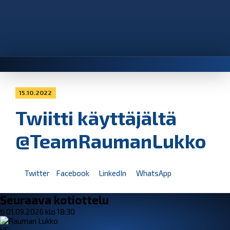
15.10.2022
Twiitti käyttäjältä
@TeamRaumanLukko
Twitter
Facebook
LinkedIn
WhatsApp
Seuraava kotiottelu
ti 01.09.2026 klo 18:30