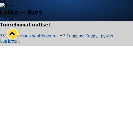
VS
Lukko — Ilves
Osta liput
Tuoreimmat uutiset
33. Pitsiturnaus päätökseen – HPK nappasi Knypyl-pystin
Lue juttu »
Otteluliput juhlakaudelle 26–27 nyt myynnissä!
Lue juttu »
Kiekko-Espoo voittaa historian ensimmäisen naisten
Pitsiturnauksen
Lue juttu »
Pitsiturnauksen päiväliput on loppuunmyyty – Pitsitunnelmaan
pääset myös Marina Vistan terassilla
Lue juttu »
Lukko ja pirkanmaalainen vaatevalmistaja Nousu yhteistyöhön
Lue juttu »
Seuraa Lukkoa somessa