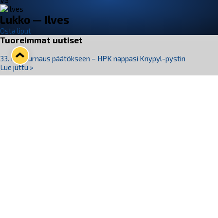
VS
Lukko — Ilves
Osta liput
Tuoreimmat uutiset
33. Pitsiturnaus päätökseen – HPK nappasi Knypyl-pystin
Lue juttu »
Otteluliput juhlakaudelle 26–27 nyt myynnissä!
Lue juttu »
Kiekko-Espoo voittaa historian ensimmäisen naisten
Pitsiturnauksen
Lue juttu »
Pitsiturnauksen päiväliput on loppuunmyyty – Pitsitunnelmaan
pääset myös Marina Vistan terassilla
Lue juttu »
Lukko ja pirkanmaalainen vaatevalmistaja Nousu yhteistyöhön
Lue juttu »
Seuraa Lukkoa somessa