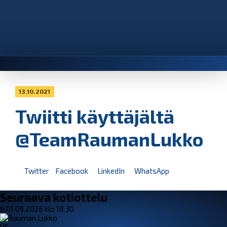
13.10.2021
Twiitti käyttäjältä
@TeamRaumanLukko
Twitter
Facebook
LinkedIn
WhatsApp
Seuraava kotiottelu
ti 01.09.2026 klo 18:30