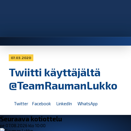
07.03.2020
Twiitti käyttäjältä
@TeamRaumanLukko
Twitter
Facebook
LinkedIn
WhatsApp
Seuraava kotiottelu
pe 07.08.2026 klo 10:00