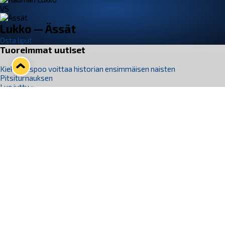
VS
Lukko — Ässät
Osta liput
Tuoreimmat uutiset
Kiekko-Espoo voittaa historian ensimmäisen naisten
Pitsiturnauksen
Lue juttu »
Pitsiturnauksen päiväliput on loppuunmyyty – Pitsitunnelmaan
pääset myös Marina Vistan terassilla
Lue juttu »
Lukko ja pirkanmaalainen vaatevalmistaja Nousu yhteistyöhön
Lue juttu »
Aapo Vanninen Nuorten Leijonien mukana
Lue juttu »
Rauman Lukko Oy on ostanut Marina Vista Oy:n liiketoiminnan
Raumalta
Lue juttu »