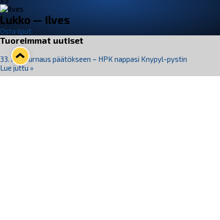
VS
Lukko — Ilves
Osta liput
Tuoreimmat uutiset
33. Pitsiturnaus päätökseen – HPK nappasi Knypyl-pystin
Lue juttu »
Otteluliput juhlakaudelle 26–27 nyt myynnissä!
Lue juttu »
Kiekko-Espoo voittaa historian ensimmäisen naisten
Pitsiturnauksen
Lue juttu »
Pitsiturnauksen päiväliput on loppuunmyyty – Pitsitunnelmaan
pääset myös Marina Vistan terassilla
Lue juttu »
Lukko ja pirkanmaalainen vaatevalmistaja Nousu yhteistyöhön
Lue juttu »
Seuraa Lukkoa somessa