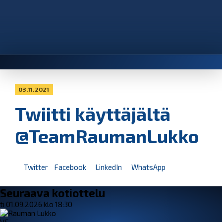
03.11.2021
Twiitti käyttäjältä
@TeamRaumanLukko
Twitter
Facebook
LinkedIn
WhatsApp
Seuraava kotiottelu
ti 01.09.2026 klo 18:30