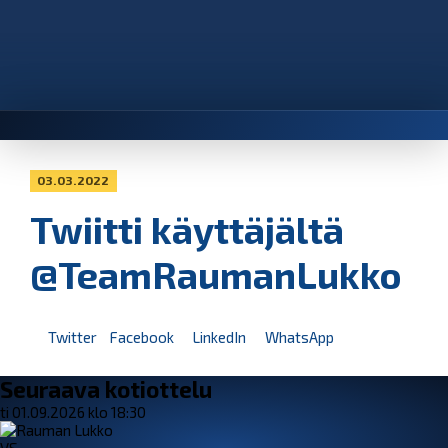
03.03.2022
Twiitti käyttäjältä
@TeamRaumanLukko
Twitter
Facebook
LinkedIn
WhatsApp
Seuraava kotiottelu
ti 01.09.2026 klo 18:30