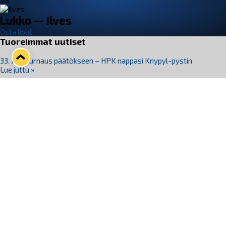
VS
Lukko — Ilves
Osta liput
Tuoreimmat uutiset
33. Pitsiturnaus päätökseen – HPK nappasi Knypyl-pystin
Lue juttu »
Otteluliput juhlakaudelle 26–27 nyt myynnissä!
Lue juttu »
Kiekko-Espoo voittaa historian ensimmäisen naisten
Pitsiturnauksen
Lue juttu »
Pitsiturnauksen päiväliput on loppuunmyyty – Pitsitunnelmaan
pääset myös Marina Vistan terassilla
Lue juttu »
Lukko ja pirkanmaalainen vaatevalmistaja Nousu yhteistyöhön
Lue juttu »
Seuraa Lukkoa somessa