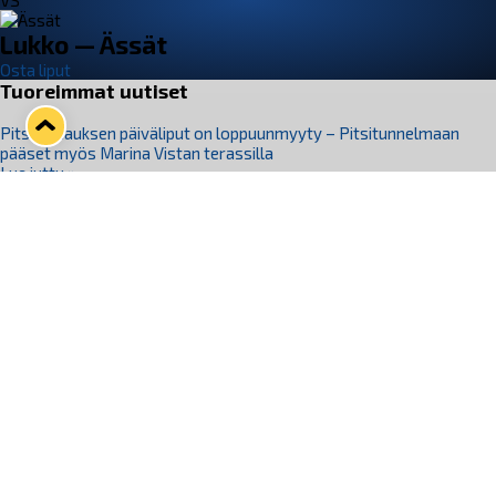
VS
Lukko — Ässät
Osta liput
Tuoreimmat uutiset
Pitsiturnauksen päiväliput on loppuunmyyty – Pitsitunnelmaan
pääset myös Marina Vistan terassilla
Lue juttu »
Lukko ja pirkanmaalainen vaatevalmistaja Nousu yhteistyöhön
Lue juttu »
Aapo Vanninen Nuorten Leijonien mukana
Lue juttu »
Rauman Lukko Oy on ostanut Marina Vista Oy:n liiketoiminnan
Raumalta
Lue juttu »
Varausviikonloppu oli kiireinen Jakub Florisille
Lue juttu »
Seuraa Lukkoa somessa