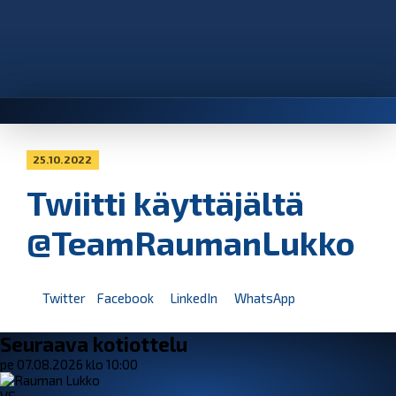
25.10.2022
Twiitti käyttäjältä
@TeamRaumanLukko
Twitter
Facebook
LinkedIn
WhatsApp
Seuraava kotiottelu
pe 07.08.2026 klo 10:00