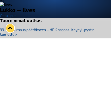
VS
Lukko — Ilves
Osta liput
Tuoreimmat uutiset
33. Pitsiturnaus päätökseen – HPK nappasi Knypyl-pystin
Lue juttu »
Otteluliput juhlakaudelle 26–27 nyt myynnissä!
Lue juttu »
Kiekko-Espoo voittaa historian ensimmäisen naisten
Pitsiturnauksen
Lue juttu »
Pitsiturnauksen päiväliput on loppuunmyyty – Pitsitunnelmaan
pääset myös Marina Vistan terassilla
Lue juttu »
Lukko ja pirkanmaalainen vaatevalmistaja Nousu yhteistyöhön
Lue juttu »
Seuraa Lukkoa somessa