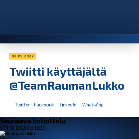
02.09.2022
Twiitti käyttäjältä
@TeamRaumanLukko
Twitter
Facebook
LinkedIn
WhatsApp
Seuraava kotiottelu
ti 01.09.2026 klo 18:30