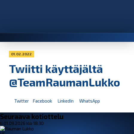
01.02.2022
Twiitti käyttäjältä
@TeamRaumanLukko
Twitter
Facebook
LinkedIn
WhatsApp
Seuraava kotiottelu
ti 01.09.2026 klo 18:30