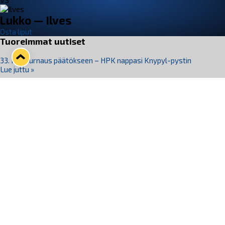
VS
Lukko — Ilves
Osta liput
Tuoreimmat uutiset
33. Pitsiturnaus päätökseen – HPK nappasi Knypyl-pystin
Lue juttu »
Otteluliput juhlakaudelle 26–27 nyt myynnissä!
Lue juttu »
Kiekko-Espoo voittaa historian ensimmäisen naisten
Pitsiturnauksen
Lue juttu »
Pitsiturnauksen päiväliput on loppuunmyyty – Pitsitunnelmaan
pääset myös Marina Vistan terassilla
Lue juttu »
Lukko ja pirkanmaalainen vaatevalmistaja Nousu yhteistyöhön
Lue juttu »
Seuraa Lukkoa somessa