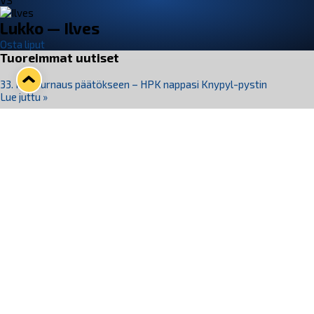
VS
Lukko — Ilves
Osta liput
Tuoreimmat uutiset
33. Pitsiturnaus päätökseen – HPK nappasi Knypyl-pystin
Lue juttu »
Otteluliput juhlakaudelle 26–27 nyt myynnissä!
Lue juttu »
Kiekko-Espoo voittaa historian ensimmäisen naisten
Pitsiturnauksen
Lue juttu »
Pitsiturnauksen päiväliput on loppuunmyyty – Pitsitunnelmaan
pääset myös Marina Vistan terassilla
Lue juttu »
Lukko ja pirkanmaalainen vaatevalmistaja Nousu yhteistyöhön
Lue juttu »
Seuraa Lukkoa somessa