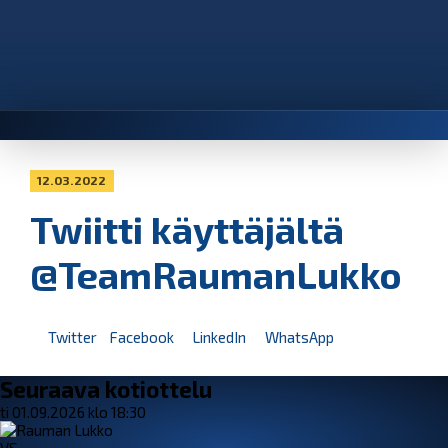
12.03.2022
Twiitti käyttäjältä
@TeamRaumanLukko
Twitter
Facebook
LinkedIn
WhatsApp
Seuraava kotiottelu
ti 01.09.2026 klo 18:30