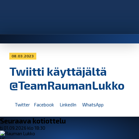
08.03.2023
Twiitti käyttäjältä
@TeamRaumanLukko
Twitter
Facebook
LinkedIn
WhatsApp
Seuraava kotiottelu
ti 01.09.2026 klo 18:30