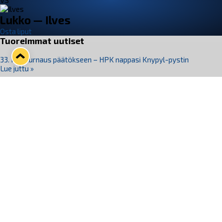
VS
Lukko — Ilves
Osta liput
Tuoreimmat uutiset
33. Pitsiturnaus päätökseen – HPK nappasi Knypyl-pystin
Lue juttu »
Otteluliput juhlakaudelle 26–27 nyt myynnissä!
Lue juttu »
Kiekko-Espoo voittaa historian ensimmäisen naisten
Pitsiturnauksen
Lue juttu »
Pitsiturnauksen päiväliput on loppuunmyyty – Pitsitunnelmaan
pääset myös Marina Vistan terassilla
Lue juttu »
Lukko ja pirkanmaalainen vaatevalmistaja Nousu yhteistyöhön
Lue juttu »
Seuraa Lukkoa somessa